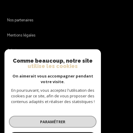
Nos partenaires
Mentions légales
Admin
Comme beaucoup, notre site
utilise les cookies
Nos honoraires
On aimerait vous accompagner pendant
Politique RGPD
votre visite.
En poursuivant, vous acceptez l'utilisation des
cookies par ce site, afin de vous proposer des
Cookies
contenus adaptés et réaliser des statistiques !
© 2026 | Tous droits réservés
PARAMÉTRER