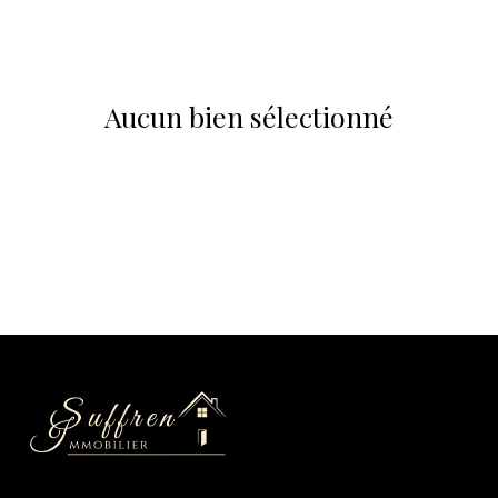
bureau
notre
agence
terrain
Aucun bien sélectionné