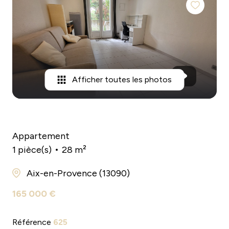
bureau
notre
agence
terrain
Afficher toutes les photos
Appartement
1 pièce(s)
28 m²
Aix-en-Provence (13090)
165 000 €
Référence
625