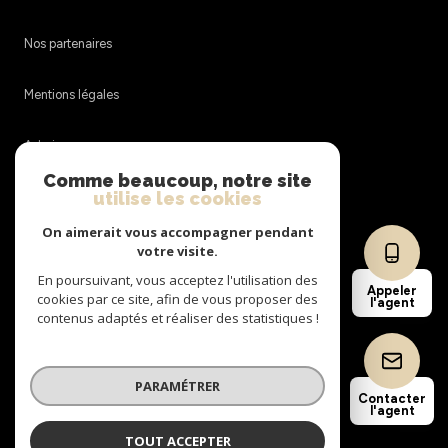
Nos partenaires
Mentions légales
Admin
Comme beaucoup, notre site
utilise les cookies
Nos honoraires
On aimerait vous accompagner pendant
Politique RGPD
votre visite.
En poursuivant, vous acceptez l'utilisation des
Appeler
cookies par ce site, afin de vous proposer des
Cookies
l'agent
contenus adaptés et réaliser des statistiques !
© 2026 | Tous droits réservés
PARAMÉTRER
Contacter
l'agent
Réalisé par
TOUT ACCEPTER